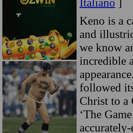
Keno
No Comments »
[
English
|
Italiano
]
Keno is a c
and illustr
we know an
incredible a
appearance
followed it