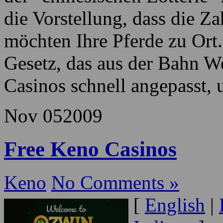
Gesetzen der Spielzeit im 
einunddreißig abgedeckt. 
der "chinesischen Lotterie
die Vorstellung, dass die Z
möchten Ihre Pferde zu Ort
Gesetz, das aus der Bahn We
Casinos schnell angepasst
Nov
05
2009
Free Keno Casinos