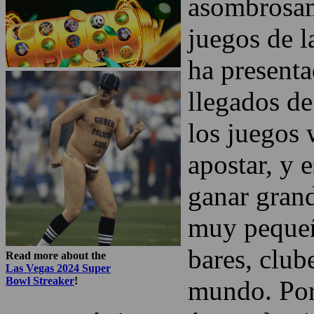
Italiano
]
El Keno es 
asombrosam
juegos de l
ha presenta
llegados de
los juegos 
apostar, y 
ganar grand
muy pequeñ