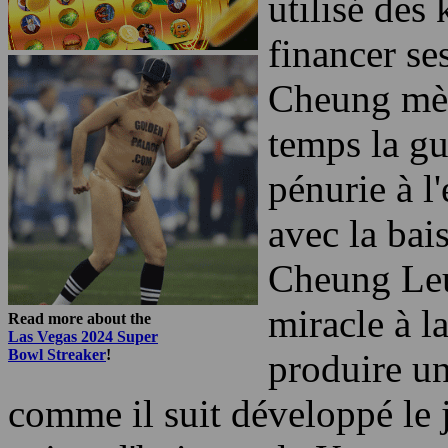
Keno a été 
de l'armée
utilisé des
financer se
Cheung mèn
temps la gu
pénurie à l
avec la bai
Cheung Leu
miracle à la
Read more about the