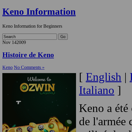
Keno Information
Keno Information for Begi
Nov
14
2009
Histoire de Keno
Keno
No Comments »
[
English
|
Italiano
]