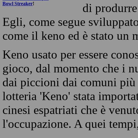
con una dra
Cheung Leu
soluzione ra
Read more about the
Las Vegas 2024 Super
Bowl Streaker
!
di produrre
Egli, come segue sviluppat
come il keno ed è stato un 
Keno usato per essere cono
gioco, dal momento che i nu
dai piccioni dai comuni più 
lotteria 'Keno' stata importa