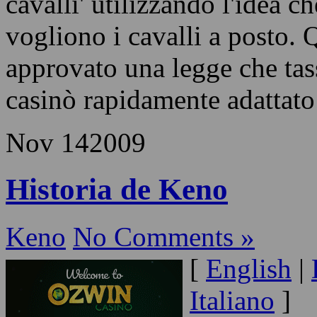
del Nevada in Diciannove Tr
modificato il nome della 'lot
cavalli' utilizzando l'idea ch
vogliono i cavalli a posto.
approvato una legge che tass
casinò rapidamente adattato
Nov
14
2009
Historia de Keno