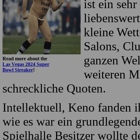
den chines
Jahrhundert
ist ein sehr
liebenswert
kleine Wett
Salons, Clu
ganzen Welt
Read more about the
Las Vegas 2024 Super
Bowl Streaker
!
weiteren M
schreckliche Quoten.