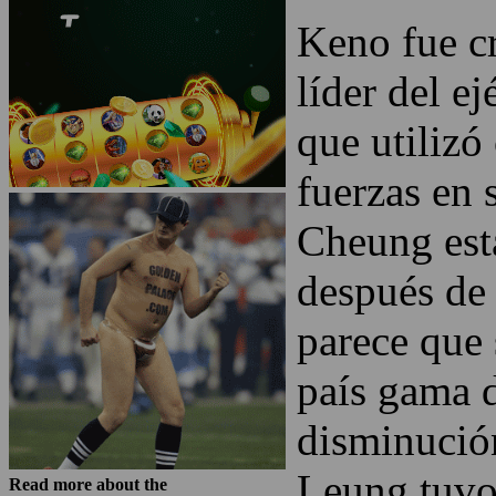
Keno
No Comments »
[
English
|
Italiano
]
Keno fue cr
líder del e
que utilizó
fuerzas en 
Cheung esta
después de
parece que 