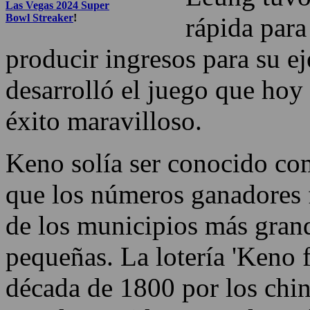
país gama d
disminució
Leung tuvo 
Read more about the
Las Vegas 2024 Super
Bowl Streaker
!
rápida para
producir ingresos para su e
desarrolló el juego que ho
éxito maravilloso.
Keno solía ser conocido co
que los números ganadores 
de los municipios más gran