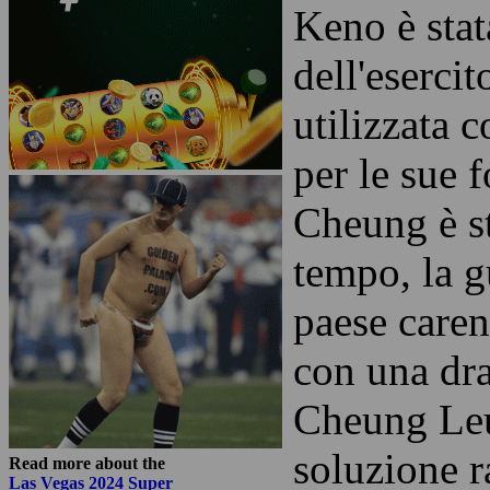
[
English
|
Italiano
]
Keno è stat
dell'eserci
utilizzata 
per le sue 
Cheung è st
tempo, la g
paese caren