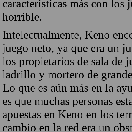
bares, club
Read more about the
Las Vegas 2024 Super
Bowl Streaker
!
mundo. Por 
características más con los 
horrible.
Intelectualmente, Keno enco
juego neto, ya que era un ju
los propietarios de sala de 
ladrillo y mortero de grand
Lo que es aún más en la ayu