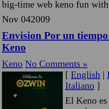
to discover where you can p
just a acceptable thing for 
you have many options to p
big-time web keno fun with 
Nov
04
2009
Envision Por un tiempo 
Keno
Keno
No Comments »
[
English
|