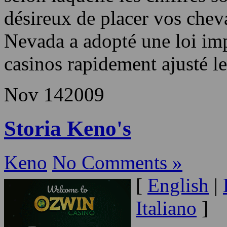
Nineteen Thirty One. Les ca
chinoise» à «Keno course de
selon laquelle les chiffres s
désireux de placer vos che
Nevada a adopté une loi impo
casinos rapidement ajusté 
Nov
14
2009
Storia Keno's
Keno
No Comments »