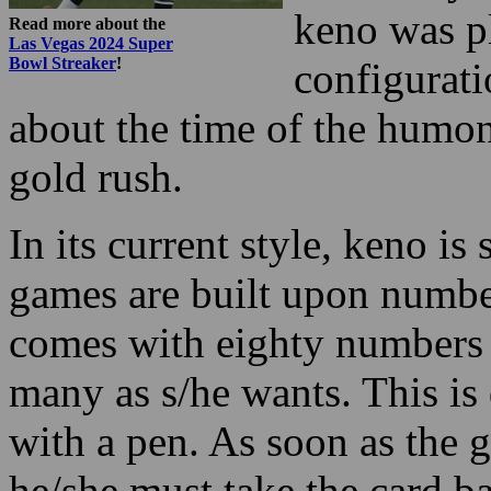
Christ to a
‘The Game o
accurately-
keno was pl
Read more about the
Las Vegas 2024 Super
Bowl Streaker
!
configurati
about the time of the humon
gold rush.
In its current style, keno is
games are built upon numbe
comes with eighty numbers a