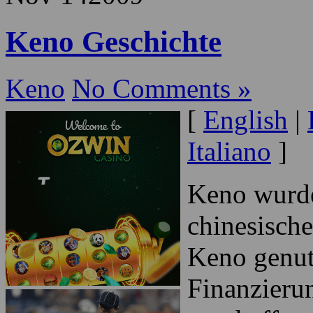
apuestas fuera de pista, los
nombre a "Keno".
Nov
14
2009
Keno Geschichte
Keno
No Comments »
[
English
|
Italiano
]
Keno wurde
chinesisch