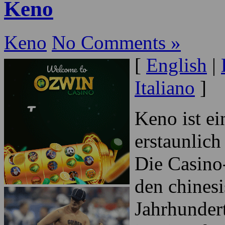
Nov
04
2009
Envision for a long ti
Keno
Keno
No Comments »
[
English
|
Italiano
]
Keno ist ei
erstaunlich
Die Casino