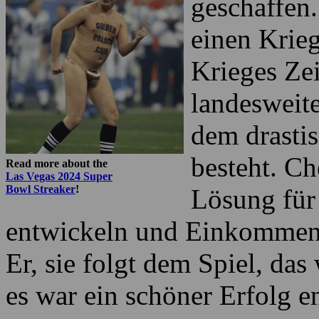
Keno genutz
Finanzieru
geschaffen
einen Krieg
Krieges Zei
landesweit
dem drasti
besteht. C
Read more about the
Las Vegas 2024 Super
Bowl Streaker
!
Lösung für 
entwickeln und Einkommen 