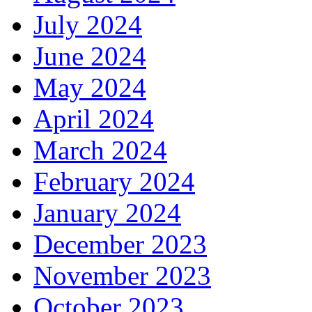
July 2024
June 2024
May 2024
April 2024
March 2024
February 2024
January 2024
December 2023
November 2023
October 2023