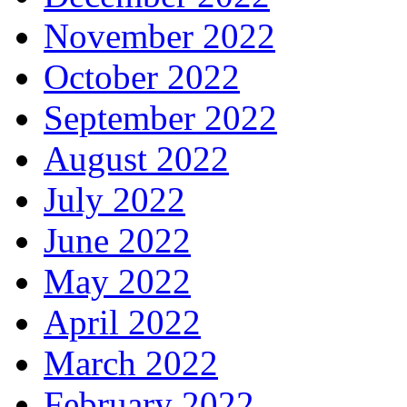
November 2022
October 2022
September 2022
August 2022
July 2022
June 2022
May 2022
April 2022
March 2022
February 2022