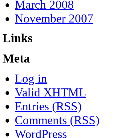
March 2008
November 2007
Links
Meta
Log in
Valid
XHTML
Entries (RSS)
Comments (RSS)
WordPress