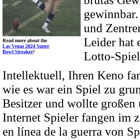
gewinnbar. 
und Zentren
Leider hat
Read more about the
Las Vegas 2024 Super
Bowl Streaker
!
Lotto-Spiel
Intellektuell, Ihren Keno f
wie es war ein Spiel zu gru
Besitzer und wollte großen
Internet Spieler fangen im 
en línea de la guerra von Sp