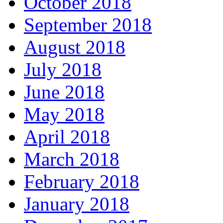
October 2018
September 2018
August 2018
July 2018
June 2018
May 2018
April 2018
March 2018
February 2018
January 2018