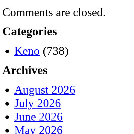
Comments are closed.
Categories
Keno
(738)
Archives
August 2026
July 2026
June 2026
May 2026